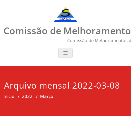
Skip
to
content
Comissão de Melhoramentos
Comissão de Melhoramentos d
Arquivo mensal 2022-03-08
Início
/
2022
/
Março