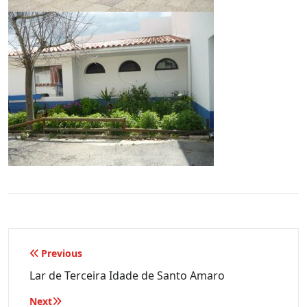
Navegação
Previous
de
Lar de Terceira Idade de Santo Amaro
artigos
Next